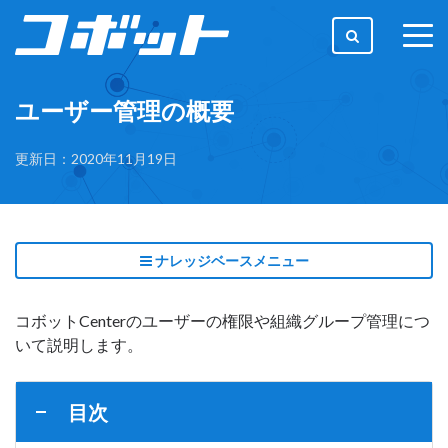
togg
men
ユーザー管理の概要
更新日：2020年11月19日
ナレッジベースメニュー
コボットCenterのユーザーの権限や組織グループ管理につ
いて説明します。
目次