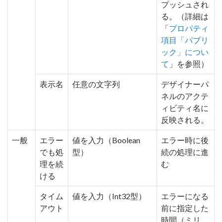
プッシュされ
る。（詳細は
「
プロパティ
項目「パブリ
ック」につい
て
」を参照）
表示名
任意の文字列
デザイナーパ
ネルのアクテ
ィビティ名に
反映される。
一般
エラー
値を入力（Boolean
エラー時に後
でも処
型）
続の処理に進
理を続
む
ける
タイム
値を入力（Int32型）
エラーになる
アウト
前に指定した
時間（ミリ