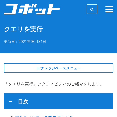
togg
men
クエリを実行
更新日：2021年08月31日
ナレッジベースメニュー
「クエリを実行」アクティビティのご紹介をします。
目次