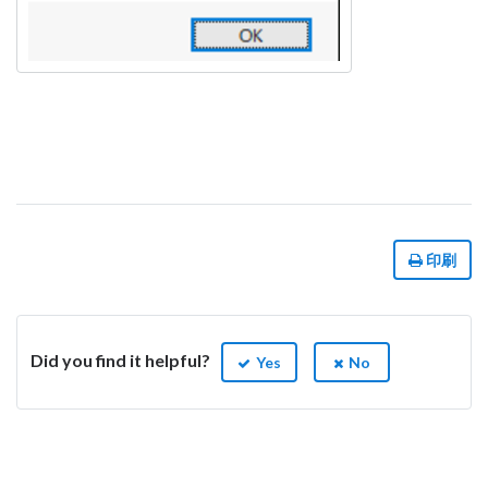
印刷
Did you find it helpful?
Yes
No