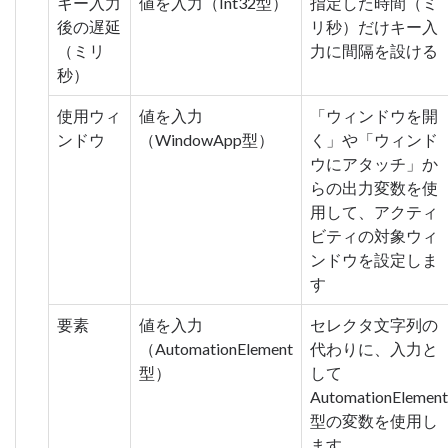
キー入力
値を入力（Int32型）
指定した時間（ミ
後の遅延
リ秒）だけキー入
（ミリ
力に間隔を設ける
秒）
使用ウィ
値を入力
「ウィンドウを開
ンドウ
（WindowApp型）
く」や「ウィンド
ウにアタッチ」か
らの出力変数を使
用して、アクティ
ビティの対象ウィ
ンドウを設定しま
す
要素
値を入力
セレクタ文字列の
（AutomationElement
代わりに、入力と
型）
して
AutomationElement
型の変数を使用し
ます