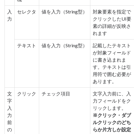
入
セレクタ
値を入力（String型）
対象要素を指定で
力
クリックしたUI要
素の詳細が反映さ
れます
テキスト
値を入力（String型）
記載したテキスト
が対象フィールド
に書き込まれま
す。テキストは引
用符で囲む必要が
あります。
文
クリック
チェック項目
文字入力前に、入
字
力フィールドをク
入
リックします。
力
※クリック・ダブ
前
ルクリックのどち
の
らか片方しか設定