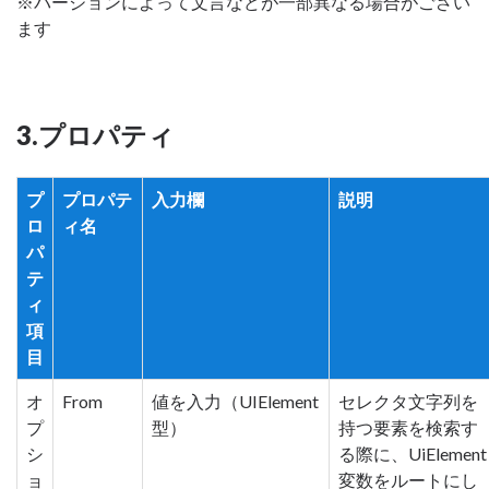
※バージョンによって文言などが一部異なる場合がござい
ます
3.プロパティ
プ
プロパテ
入力欄
説明
ロ
ィ名
パ
テ
ィ
項
目
オ
From
値を入力（UIElement
セレクタ文字列を
プ
型）
持つ要素を検索す
シ
る際に、UiElement
ョ
変数をルートにし