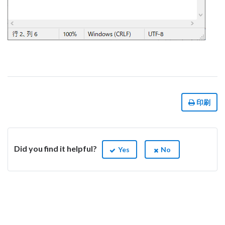
印刷
Did you find it helpful?
Yes
No