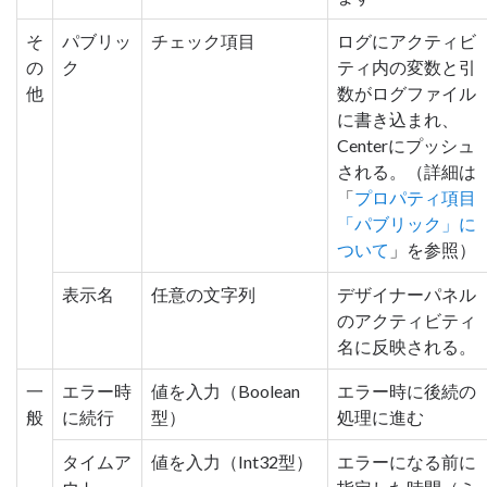
そ
パブリッ
チェック項目
ログにアクティビ
の
ク
ティ内の変数と引
他
数がログファイル
に書き込まれ、
Centerにプッシュ
される。（詳細は
「
プロパティ項目
「パブリック」に
ついて
」を参照）
表示名
任意の文字列
デザイナーパネル
のアクティビティ
名に反映される。
一
エラー時
値を入力（Boolean
エラー時に後続の
般
に続行
型）
処理に進む
タイムア
値を入力（Int32型）
エラーになる前に