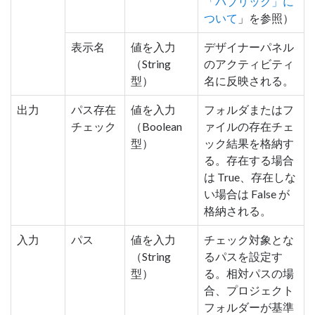
「パブリック」に
ついて
」を参照）
表示名
値を入力
デザイナーパネル
（String
のアクティビティ
型）
名に反映される。
出力
パス存在
値を入力
フォルダまたはフ
チェック
（Boolean
ァイルの存在チェ
型）
ック結果を格納す
る。存在する場合
は True、存在しな
い場合は False が
格納される。
入力
パス
値を入力
チェック対象とな
（String
るパスを設定す
型）
る。相対パスの場
合、プロジェクト
フォルダーが基準