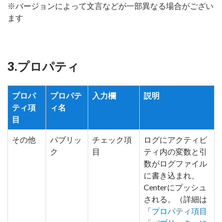
※バージョンによって文言などが一部異なる場合がござい
ます
3.プロパティ
プロパ
プロパテ
入力欄
説明
ティ項
ィ名
目
その他
パブリッ
チェック項
ログにアクティビ
ク
目
ティ内の変数と引
数がログファイル
に書き込まれ、
Centerにプッシュ
される。（詳細は
「
プロパティ項目