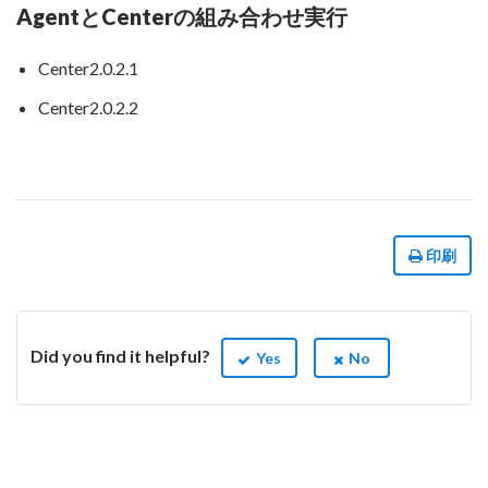
AgentとCenterの組み合わせ実行
Center2.0.2.1
Center2.0.2.2
印刷
Did you find it helpful?
Yes
No