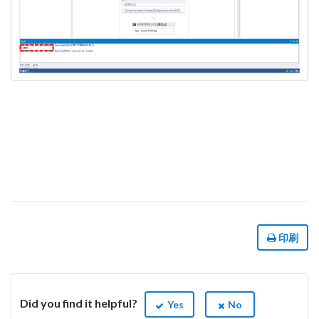
印刷
Did you find it helpful?
Yes
No