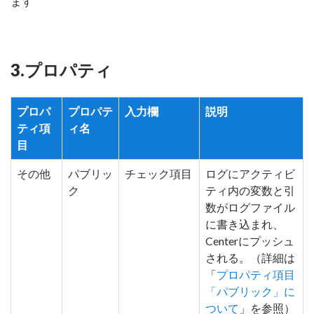
ます
3.プロパティ
プロパ
プロパテ
入力欄
説明
ティ項
ィ名
目
その他
パブリッ
チェック項目
ログにアクティビ
ク
ティ内の変数と引
数がログファイル
に書き込まれ、
Centerにプッシュ
される。（詳細は
「
プロパティ項目
「パブリック」に
ついて
」を参照）