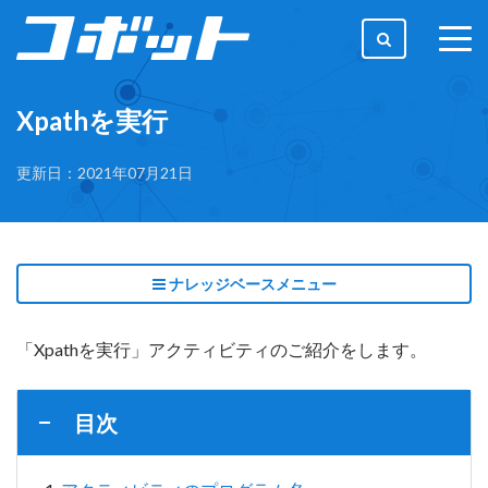
togg
men
Xpathを実行
更新日：2021年07月21日
ナレッジベースメニュー
「Xpathを実行」アクティビティのご紹介をします。
目次